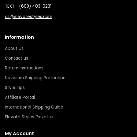
TEXT - (609) 403-0231
cs@elevatestyles.com
Anmeldung erforderlich
Melden Sie sich bei Ihrem Konto an, um
Produkte zu Ihrer Wunschliste hinzuzufügen und
Information
Ihre zuvor gespeicherten Artikel anzuzeigen.
About Us
Login
Contact us
Return Instructions
Navidium Shipping Protection
Style Tips
Affiliate Portal
International Shipping Guide
Elevate Styles Gazette
My Account